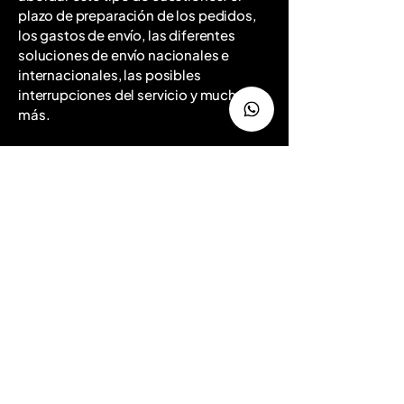
plazo de preparación de los pedidos,
los gastos de envío, las diferentes
soluciones de envío nacionales e
internacionales, las posibles
interrupciones del servicio y mucho
más.
 AV
 AV
Info@avenidasrl.com.ar
+54 9 341 2815288
Av. Provincias Unidas 175 - Rosario - Santa Fe -